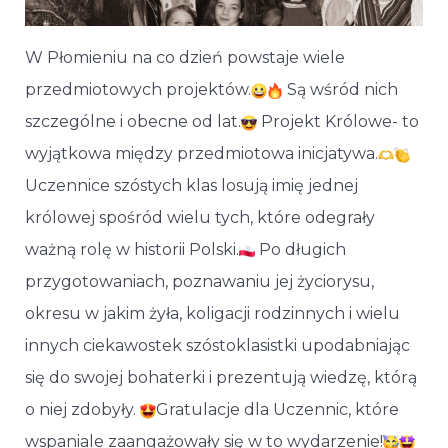
W Płomieniu na co dzień powstaje wiele
przedmiotowych projektów.
Są wśród nich
szczególne i obecne od lat.
Projekt Królowe- to
wyjątkowa między przedmiotowa inicjatywa.
Uczennice szóstych klas losują imię jednej
królowej spośród wielu tych, które odegrały
ważną rolę w historii Polski.
Po długich
przygotowaniach, poznawaniu jej życiorysu,
okresu w jakim żyła, koligacji rodzinnych i wielu
innych ciekawostek szóstoklasistki upodabniając
się do swojej bohaterki i prezentują wiedzę, którą
o niej zdobyły.
Gratulacje dla Uczennic, które
wspaniale zaangażowały się w to wydarzenie!