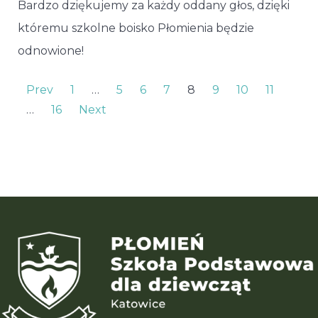
Bardzo dziękujemy za każdy oddany głos, dzięki
któremu szkolne boisko Płomienia będzie
odnowione!
Prev
1
…
5
6
7
8
9
10
11
…
16
Next