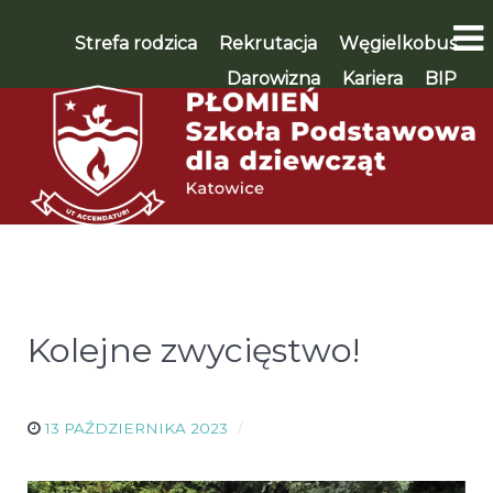
Strefa rodzica
Rekrutacja
Węgielkobus
Darowizna
Kariera
BIP
WSPIERAM 🡪
Kolejne zwycięstwo!
13 PAŹDZIERNIKA 2023