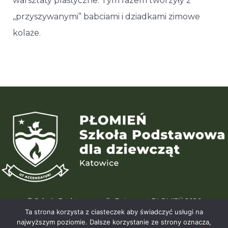
warsztaty plastyczne. Tym razem tworzyły z
,,przyszywanymi” babciami i dziadkami zimowe
kolaże.
© Szkoła Podstawowa dla Dziewcząt PŁOMIEŃ 2026
ul. Karliczka 15 | 40-488 Katowice (Giszowiec) | tel. +48 664 195 196
Ta strona korzysta z ciasteczek aby świadczyć usługi na
| info@wegielek.edu.pl
najwyższym poziomie. Dalsze korzystanie ze strony oznacza,