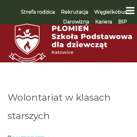
Strefa rodzica
Rekrutacja
Węgielkobus
Darowizna
Kariera
BIP
WSPIERAM 🡪
Wolontariat w klasach
starszych