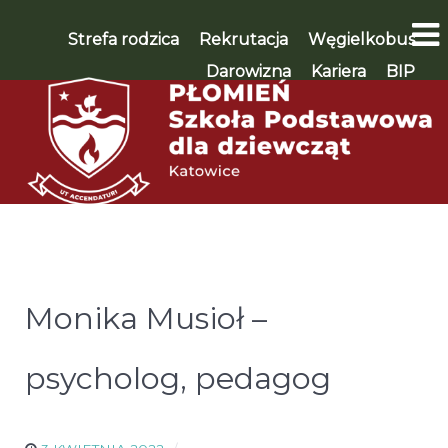
Strefa rodzica
Rekrutacja
Węgielkobus
Darowizna
Kariera
BIP
WSPIERAM 🡪
Monika Musioł –
psycholog, pedagog