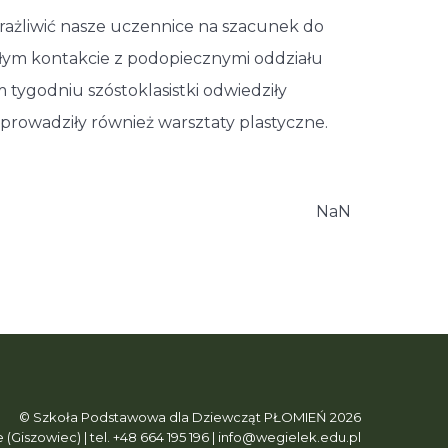
wrażliwić nasze uczennice na szacunek do
ałym kontakcie z podopiecznymi oddziału
tygodniu szóstoklasistki odwiedziły
poprowadziły również warsztaty plastyczne.
NaN
© Szkoła Podstawowa dla Dziewcząt PŁOMIEŃ 2026
e (Giszowiec) | tel. +48 664 195 196 | info@wegielek.edu.pl