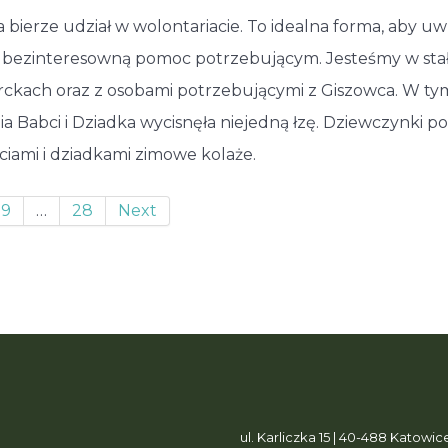
 bierze udział w wolontariacie. To idealna forma, aby u
ść, bezinteresowną pomoc potrzebującym. Jesteśmy w st
ckach oraz z osobami potrzebującymi z Giszowca. W tym 
nia Babci i Dziadka wycisnęła niejedną łzę. Dziewczynki 
iami i dziadkami zimowe kolaże.
9
…
28
Next
ul. Karliczka 15 | 40-488 Katowic