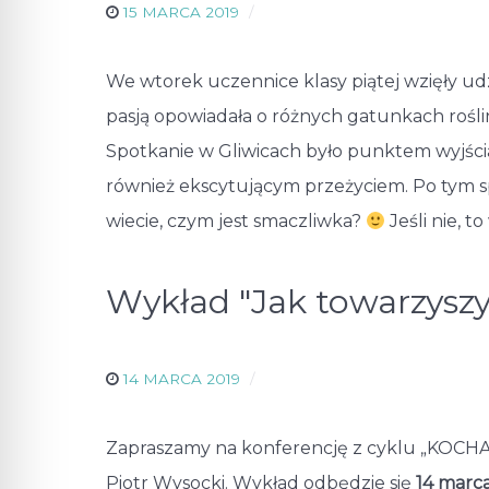
15 MARCA 2019
We wtorek uczennice klasy piątej wzięły udzi
pasją opowiadała o różnych gatunkach rośl
Spotkanie w Gliwicach było punktem wyjścia
również ekscytującym przeżyciem. Po tym 
wiecie, czym jest smaczliwka?
Jeśli nie, t
Wykład "Jak towarzyszy
14 MARCA 2019
Zapraszamy na konferencję z cyklu „KOC
Piotr Wysocki. Wykład odbędzie się
14 marca