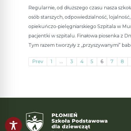
Regularnie, od dłuższego czasu nasza szkoła
osób starszych, odpowiedzialność, lojalno
opiekuńczo-pielęgniarskiego Szpitala w Mur
pacjentki w szpitalu. Finałowa piosenka z D
Tym razem tworzyły z ,,przyszywanymi” babc
Prev
1
…
3
4
5
6
7
8