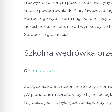
niezwykle zbliżonym poziomie, dziewczyny z
trzecie powędrowało do Klary Gwóźdź, drugi
koniec tego wydarzenia nagrodzone recytator
uczestniczki, niezależnie od wyniku, był to
Serdeczne gratulacje!
Szkolna wędrówka przez
7 LUTEGO 2019
30 stycznia 2019 r. uczennice Szkoły „Płomi
„W planetarium „Orbitek” było fajnie, bo og
Najlepsza jednak była zjeżdżalnia, wtedy m