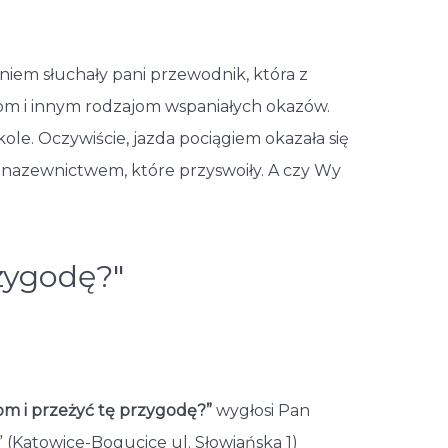
waniem słuchały pani przewodnik, która z
wom i innym rodzajom wspaniałych okazów.
e. Oczywiście, jazda pociągiem okazała się
nazewnictwem, które przyswoiły. A czy Wy
zygodę?"
om i przeżyć tę przygodę?”
wygłosi Pan
Katowice-Bogucice ul. Słowiańska 1)