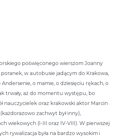
tatorskiego poświęconego wierszom Joanny
wy poranek, w autobusie jadącym do Krakowa,
 Andersenie, o mamie, o dziesięciu rękach, o
tak trwały, aż do momentu występu, bo
spół nauczycielek oraz krakowski aktor Marcin
h” (każdorazowo zachwyt był inny),
wiekowych (I-III oraz IV-VIII). W pierwszej
rych rywalizacja była na bardzo wysokim i