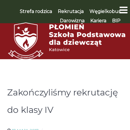
Strefa rodzica
Rekrutacja
Węgielkobus
Darowizna
Kariera
BIP
WSPIERAM 🡪
Zakończyliśmy rekrutację
do klasy IV