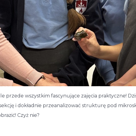
a, ale przede wszystkim fascynujące zajęcia praktyczne! 
sekcję i dokładnie przeanalizować strukturę pod mikros
brazić! Czyż nie?