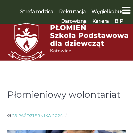
Strefa rodzica
Rekrutacja
Węgielkobus
Darowizna
Kariera
BIP
WSPIERAM 🡪
Płomieniowy wolontariat
25 PAŹDZIERNIKA 2024