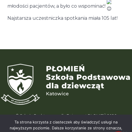
młodości pacjentów, a było co wspominać!
Najstarsza uczestniczka spotkania miała 105 lat!
© Szkoła Podstawowa dla Dziewcząt PŁOMIEŃ 2026
ul. Karliczka 15 | 40-488 Katowice (Giszowiec) | tel. +48 664 195 196
Ta strona korzysta z ciasteczek aby świadczyć usługi na
| info@wegielek.edu.pl
najwyższym poziomie. Dalsze korzystanie ze strony oznacza,