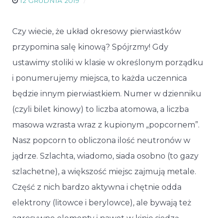
12 GRUDNIA 2019
Czy wiecie, że układ okresowy pierwiastków
przypomina salę kinową? Spójrzmy! Gdy
ustawimy stoliki w klasie w określonym porządku
i ponumerujemy miejsca, to każda uczennica
będzie innym pierwiastkiem. Numer w dzienniku
(czyli bilet kinowy) to liczba atomowa, a liczba
masowa wzrasta wraz z kupionym „popcornem”.
Nasz popcorn to obliczona ilość neutronów w
jądrze. Szlachta, wiadomo, siada osobno (to gazy
szlachetne), a większość miejsc zajmują metale.
Część z nich bardzo aktywna i chętnie odda
elektrony (litowce i berylowce), ale bywają też