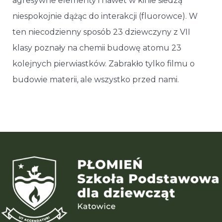
agresywne elementy i nawet w kinie siedzą
niespokojnie dążąc do interakcji (fluorowce). W
ten niecodzienny sposób 23 dziewczyny z VII
klasy poznały na chemii budowę atomu 23
kolejnych pierwiastków. Zabrakło tylko filmu o
budowie materii, ale wszystko przed nami.