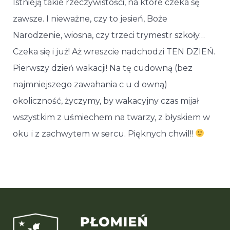
Istnieją takie rzeczywistości, na które czeka sę
zawsze. I nieważne, czy to jesień, Boże
Narodzenie, wiosna, czy trzeci trymestr szkoły…
Czeka się i już! Aż wreszcie nadchodzi TEN DZIEŃ.
Pierwszy dzień wakacji! Na tę cudowną (bez
najmniejszego zawahania c u d owną)
okoliczność, życzymy, by wakacyjny czas mijał
wszystkim z uśmiechem na twarzy, z błyskiem w
oku i z zachwytem w sercu. Pięknych chwil!!