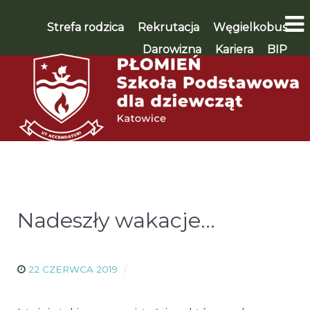
Strefa rodzica
Rekrutacja
Węgielkobus
Darowizna
Kariera
BIP
WSPIERAM 🡪
Nadeszły wakacje…
22 CZERWCA 2019