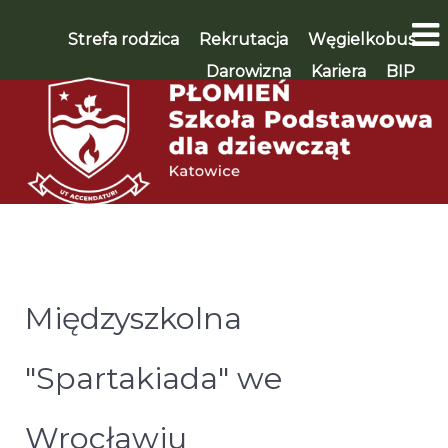
Strefa rodzica
Rekrutacja
Węgielkobus
Darowizna
Kariera
BIP
WSPIERAM 🡪
Międzyszkolna
"Spartakiada" we
Wrocławiu