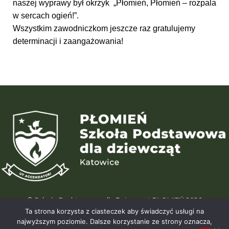
naszej wyprawy był okrzyk „Płomień, Płomień – rozpala
w sercach ogień!”.
Wszystkim zawodniczkom jeszcze raz gratulujemy
determinacji i zaangażowania!
© Szkoła Podstawowa dla Dziewcząt PŁOMIEŃ 2026
ul. Karliczka 15 | 40-488 Katowice (Giszowiec) | tel. +48 664 195 196
Ta strona korzysta z ciasteczek aby świadczyć usługi na
| info@wegielek.edu.pl
najwyższym poziomie. Dalsze korzystanie ze strony oznacza,