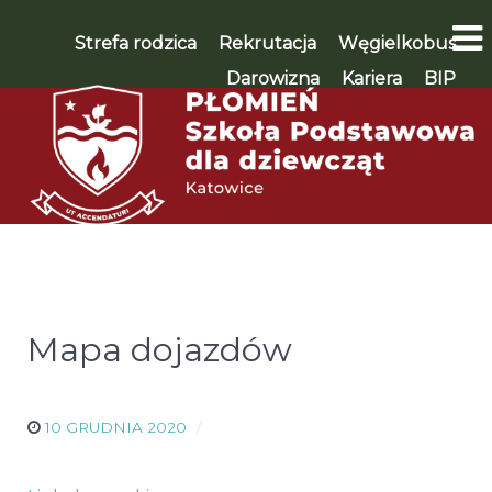
Strefa rodzica
Rekrutacja
Węgielkobus
Darowizna
Kariera
BIP
WSPIERAM 🡪
Mapa dojazdów
10 GRUDNIA 2020