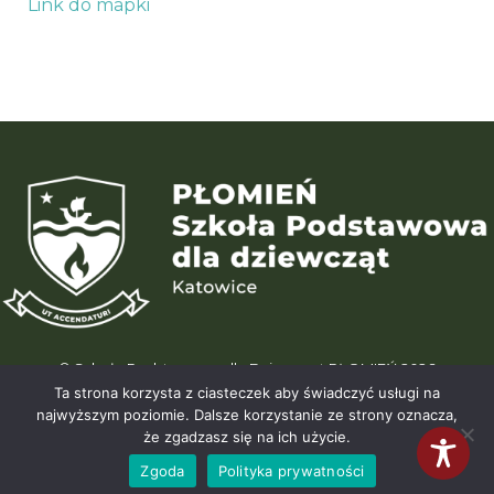
Link do mapki
© Szkoła Podstawowa dla Dziewcząt PŁOMIEŃ 2026
ul. Karliczka 15 | 40-488 Katowice (Giszowiec) | tel. +48 664 195 196
Ta strona korzysta z ciasteczek aby świadczyć usługi na
| info@wegielek.edu.pl
najwyższym poziomie. Dalsze korzystanie ze strony oznacza,
że zgadzasz się na ich użycie.
Zgoda
Polityka prywatności