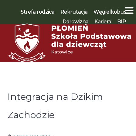
Strefa rodzica
Rekrutacja
Węgielkobus
Darowizna
Kariera
BIP
WSPIERAM 🡪
Integracja na Dzikim
Zachodzie