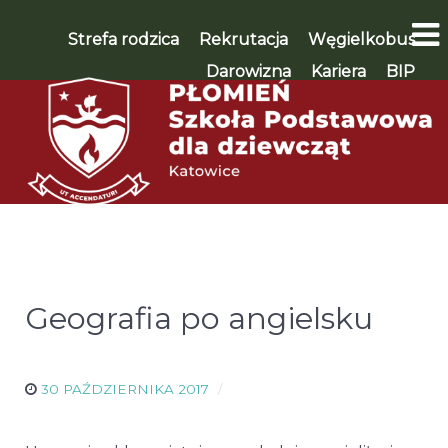
Strefa rodzica
Rekrutacja
Węgielkobus
Darowizna
Kariera
BIP
WSPIERAM 🡪
Geografia po angielsku
30 PAŹDZIERNIKA 2017