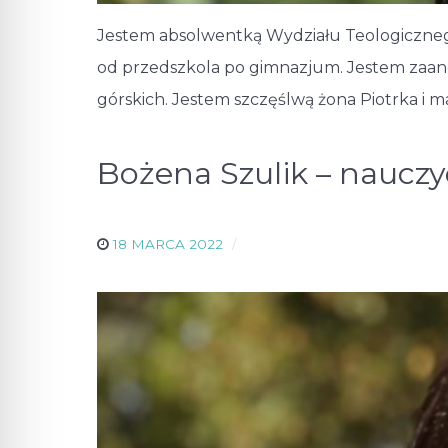
Jestem absolwentką Wydziału Teologiczneg
od przedszkola po gimnazjum. Jestem zaan
górskich. Jestem szczęślwą żona Piotrka i mamą
Bożena Szulik – naucz
18 MARCA 2022