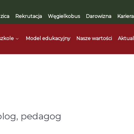
zica
Rekrutacja
Węgielkobus
Darowizna
Kariera
szkole
Model edukacyjny
Nasze wartości
Aktual
olog, pedagog