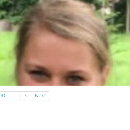
10
…
14
Next