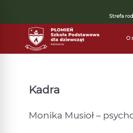
Strefa rod
O 
Kadra
Monika Musioł – psych