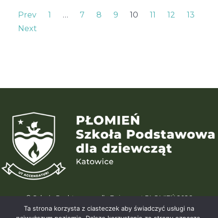
Prev
1
…
7
8
9
10
11
12
13
Next
© Szkoła Podstawowa dla Dziewcząt PŁOMIEŃ 2026
ul. Karliczka 15 | 40-488 Katowice (Giszowiec) | tel. +48 664 195 196
Ta strona korzysta z ciasteczek aby świadczyć usługi na
| info@wegielek.edu.pl