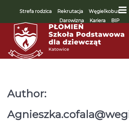
Strefa rodzica
Rekrutacja
Węgielkobus
Darowizna
Kariera
BIP
WSPIERAM 🡪
Author:
Agnieszka.cofala@wegi